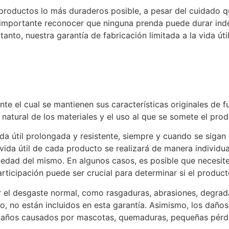
r productos lo más duraderos posible, a pesar del cuidado 
importante reconocer que ninguna prenda puede durar indefi
 tanto, nuestra garantía de fabricación limitada a la vida ú
te el cual se mantienen sus características originales de f
natural de los materiales y el uso al que se somete el prod
a útil prolongada y resistente, siempre y cuando se sigan 
vida útil de cada producto se realizará de manera individu
güedad del mismo. En algunos casos, es posible que neces
articipación puede ser crucial para determinar si el producto
 el desgaste normal, como rasgaduras, abrasiones, degradac
mpo, no están incluidos en esta garantía. Asimismo, los dañ
, daños causados por mascotas, quemaduras, pequeñas pérd