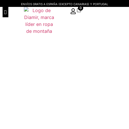
ENVÍOS GRATIS A ESPAÑA (EXCEPTO CANARIAS) Y PORTUGAL
0
ROPA DE MONTAÑA PARA HOMBRE
ROPA DE MONTAÑA PARA MUJER
SACOS DE DORMIR