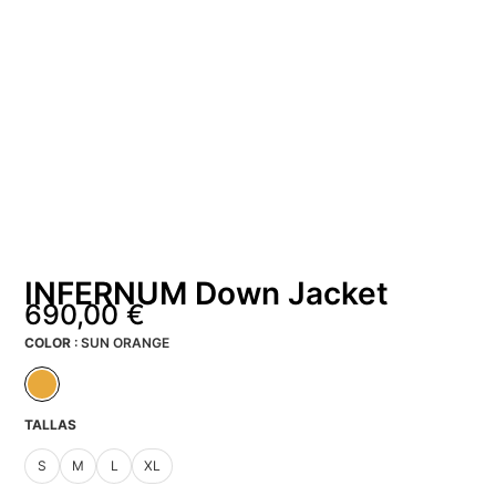
INFERNUM Down Jacket
690,00
€
COLOR
SUN ORANGE
TALLAS
S
M
L
XL